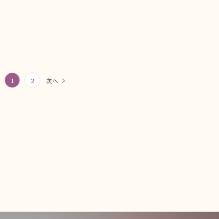
1
2
次へ