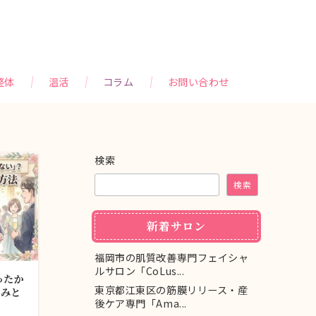
整体
温活
コラム
お問い合わせ
検索
検索
新着サロン
福岡市の肌質改善専門フェイシャ
ルサロン「CoLus...
ったか
東京都江東区の筋膜リリース・産
悩みと
後ケア専門「Ama...