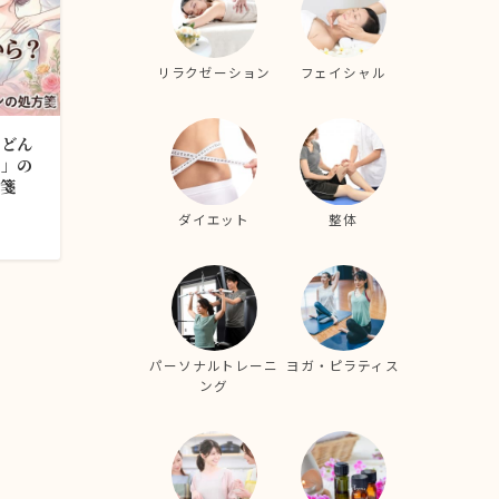
リラクゼーション
フェイシャル
？どん
る」の
箋
ダイエット
整体
パーソナルトレーニ
ヨガ・ピラティス
ング