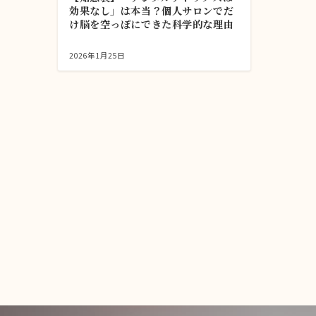
効果なし」は本当？個人サロンでだ
け脳を空っぽにできた科学的な理由
2026年1月25日
投
稿
の
ペ
ー
ジ
送
り