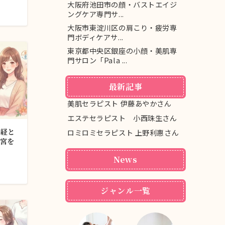
大阪府池田市の顔・バストエイジ
ングケア専門サ...
大阪市東淀川区の肩こり・疲労専
門ボディケアサ...
東京都中央区銀座の小顔・美肌専
門サロン「Pala ...
最新記事
美肌セラピスト 伊藤あやかさん
エステセラピスト 小西珠生さん
神経と
ロミロミセラピスト 上野利惠さん
宮を
News
ジャンル一覧