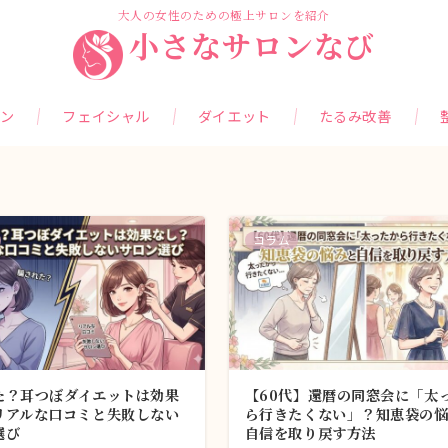
大人の女性のための極上サロンを紹介
小さなサロンなび
ン
フェイシャル
ダイエット
たるみ改善
コラム
た？耳つぼダイエットは効果
【60代】還暦の同窓会に「太
リアルな口コミと失敗しない
ら行きたくない」？知恵袋の
選び
自信を取り戻す方法