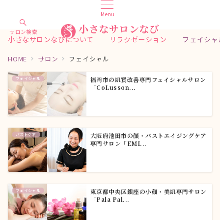
Menu
小さなサロンなび
サロン検索
小さなサロンなびについて
リラクゼーション
フェイシャ
HOME
サロン
フェイシャル
フェイシャル
福岡市の肌質改善専門フェイシャルサロン
「CoLusson...
バストケア
大阪府池田市の顔・バストエイジングケア
専門サロン「EMI...
フェイシャル
東京都中央区銀座の小顔・美肌専門サロン
「Pala Pal...