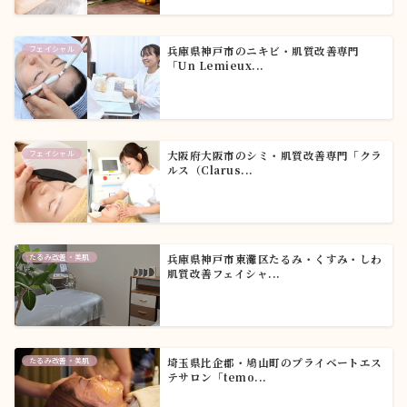
フェイシャル
兵庫県神戸市のニキビ・肌質改善専門
「Un Lemieux...
フェイシャル
大阪府大阪市のシミ・肌質改善専門「クラ
ルス（Clarus...
たるみ改善・美肌
兵庫県神戸市東灘区たるみ・くすみ・しわ
肌質改善フェイシャ...
たるみ改善・美肌
埼玉県比企郡・鳩山町のプライベートエス
テサロン「temo...