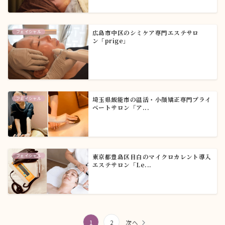
フェイシャル
広島市中区のシミケア専門エステサロ
ン 「prige」
フェイシャル
埼玉県飯能市の温活・小顔矯正専門プライ
ベートサロン 「ア...
フェイシャル
東京都豊島区目白のマイクロカレント導入
エステサロン「Le...
投
1
2
次へ