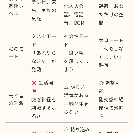
テレビ、家
遮断レ
他人の会
静寂、あな
事、家族の
ベル
話、電話
ただけの空
気配
音、BGM
間
タスクモー
社会性モー
休息モード
ド
ド
「何もしな
脳のモ
「あれやら
「良い客」
ード
くていい」
なきゃ」が
を演じてし
許可
発動
まう
生活照
◎ 調整可
△ 明るい
明
能
活気がある
光と音
交感神経を
副交感神経
の刺激
＝脳が休ま
刺激する明
優位の薄暗
らない
るさ
さ
△ 持ち込み