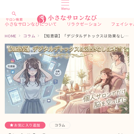
Menu
小さなサロンなび
サロン検索
小さなサロンなびについて
リラクゼーション
フェイシャ
HOME
コラム
【知恵袋】「デジタルデトックスは効果なし」は本当？個人サロンでだけ脳を空っぽにできた科学的な理由
お気に入り追加
コラム