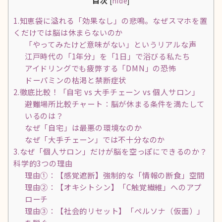
目次
[
hide
]
1.知恵袋に溢れる「効果なし」の悲鳴。なぜスマホを置
くだけでは脳は休まらないのか
「やってみたけど意味がない」というリアルな声
江戸時代の「1年分」を「1日」で浴びる私たち
アイドリングでも疲弊する「DMN」の恐怖
ドーパミンの枯渇と禁断症状
2.徹底比較！「自宅 vs 大手チェーン vs 個人サロン」
避難場所比較チャート：脳が休まる条件を満たして
いるのは？
なぜ「自宅」は最悪の環境なのか
なぜ「大手チェーン」では不十分なのか
3.なぜ「個人サロン」だけが脳を空っぽにできるのか？
科学的3つの理由
理由①：【感覚遮断】強制的な「情報の断食」空間
理由②：【オキシトシン】「C触覚繊維」へのアプ
ローチ
理由③：【社会的リセット】「ペルソナ（仮面）」