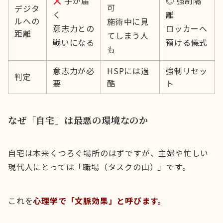
手が届
◎ 強制隔
可
デジタ
く
離
ルへの
施術中に見
意志力との
ロッカーへ
距離
てしまう人
戦いになる
預ける儀式
も
意志力が必
HSPには過
強制リセッ
判定
要
酷
ト
なぜ「自宅」は最悪の環境なのか
自宅は本来くつろぐ場所のはずですが、主婦や忙しい
現代人にとっては「職場（タスクの山）」です。
これを
心理学で「文脈効果」と呼びます。