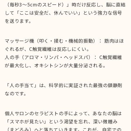
（毎秒3〜5cmのスピード）」時だけ反応し、脳に直結
して「ここは安全だ、休んでいい」という強力な信号
を送ります。
マッサージ機（叩く・揉む・機械的振動）： 筋肉はほ
ぐれるが、C触覚繊維は反応しにくい。
人の手（アロマ・リンパ・ヘッドスパ）： C触覚繊維
が最大化し、オキシトシンが大量分泌される。
「人の手当て」は、科学的に実証された最強の鎮静剤
なのです。
個人サロンのセラピストの手によって、あなたの脳は
「スマホが見たい」という渇望を忘れ、深い微睡み
（まどろみ）へと落ちていきます。これが、自宅での