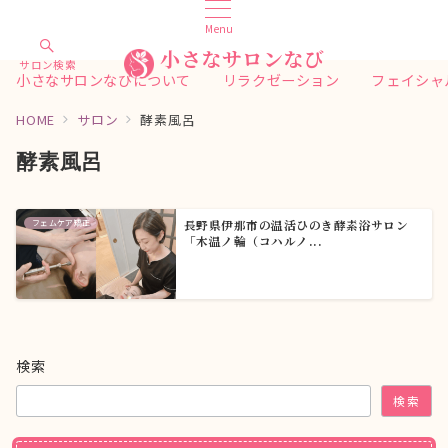
Menu
小さなサロンなび
サロン検索
小さなサロンなびについて
リラクゼーション
フェイシャ
HOME
サロン
酵素風呂
酵素風呂
フェムケア矯正
長野県伊那市の温活ひのき酵素浴サロン
「木温ノ輪（コハルノ...
検索
検索