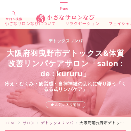
Menu
小さなサロンなび
サロン検索
小さなサロンなびについて
リラクゼーション
フェイシャ
— デトックスリンパ —
大阪府羽曳野市デトックス&体質
改善リンパケアサロン「salon :
de : kururu」
冷え・むくみ・疲労感・自律神経の乱れに寄り添う「く
るる式リンパケア」
お気に入り追加
HOME
サロン
デトックスリンパ
大阪府羽曳野市デトックス&体質改善リンパケアサロン「salon : de : kururu」