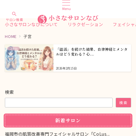
Menu
小さなサロンなび
サロン検索
小さなサロンなびについて
リラクゼーション
フェイシャ
HOME
子宮
コラム
「温活」を続けた結果、自律神経とメンタ
ルはどう変わる？心...
2026年2月15日
検索
検索
新着サロン
福岡市の肌質改善専門フェイシャルサロン「CoLus...